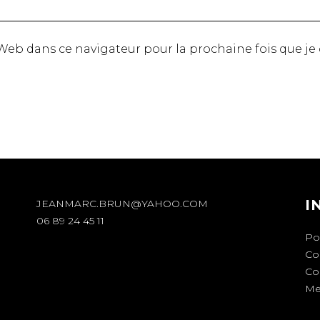
 Web dans ce navigateur pour la prochaine fois que j
I
JEANMARC.BRUN@YAHOO.COM
06 89 24 45 11
Pol
Con
Co
Me