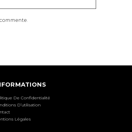
e commente.
NFORMATIONS
itique De Confidentialité
ditions D’utilisation
ntact
ntions Légales